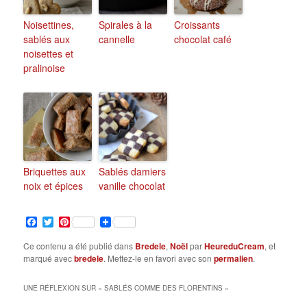
Noisettines,
Spirales à la
Croissants
sablés aux
cannelle
chocolat café
noisettes et
pralinoise
Briquettes aux
Sablés damiers
noix et épices
vanille chocolat
Facebook
Twitter
Pinterest
Ce contenu a été publié dans
Bredele
,
Noël
par
HeureduCream
, et
marqué avec
bredele
. Mettez-le en favori avec son
permalien
.
UNE RÉFLEXION SUR «
SABLÉS COMME DES FLORENTINS
»