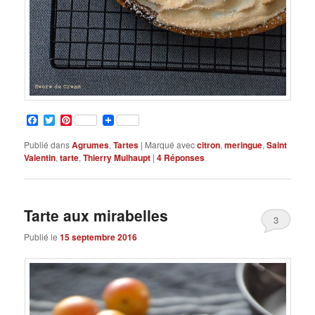
Facebook
Twitter
Pinterest
Publié dans
Agrumes
,
Tartes
|
Marqué avec
citron
,
meringue
,
Saint
Valentin
,
tarte
,
Thierry Mulhaupt
|
4
Réponses
Tarte aux mirabelles
3
Publié le
15 septembre 2016