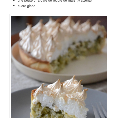
une petite c. à café de fécule de maïs (Maizena)
sucre glace