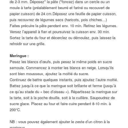
de 2-3 mm. Déposez* la pâte (*foncez) dans un cercle ou un
moule à tarte (préalablement beurré et fariné ou recouvert de
papier cuisson) de 24 cm.Déposez une feuille de papier cuisson,
puis recouvrez de légumes secs (haricots, pois chiches…)
Faites précuire la pâte pendant env. 10 min. Retirez les légumes.
Versez l’appareil à flan et poursuivez la cuisson env. 30 min.
Sortez la tarte du four et décerclez ou démoulez, puis laissez-la
refroidir sur une grille.
Meringue :
Pesez les blancs d’œufs, puis pesez le même poids en sucre
semoule. Commencez à monter les blancs en neige. Lorsqu’ils
sont bien mousseux, ajoutez la moitié du sucre.
Continuez de battre quelques instants, puis ajoutez l’autre moitié.
Battez jusqu’à ce que la meringue soit brillante et ferme (jusqu’à
ce qu’au stade du « bec d’oiseau »). Répartissez la meringue sur
la tarte, soit à la poche douille, soit à la cuillère. Saupoudrez de
sucre glace. Placez au four et faire cuire pendant 8-10 min. à
200°C.
NB : vous pouvez également ajouter le zeste d’un citron à la
meringue.