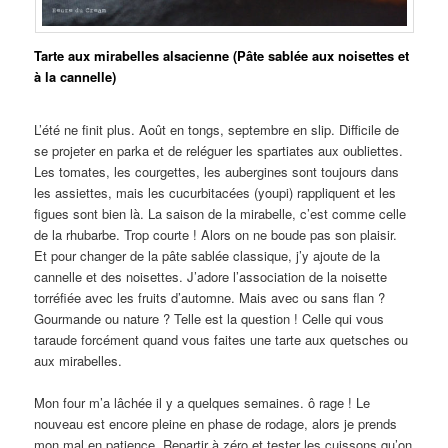
Tarte aux mirabelles alsacienne (Pâte sablée aux noisettes et
à la cannelle)
L’été ne finit plus. Août en tongs, septembre en slip. Difficile de
se projeter en parka et de reléguer les spartiates aux oubliettes.
Les tomates, les courgettes, les aubergines sont toujours dans
les assiettes, mais les cucurbitacées (youpi) rappliquent et les
figues sont bien là. La saison de la mirabelle, c’est comme celle
de la rhubarbe. Trop courte ! Alors on ne boude pas son plaisir.
Et pour changer de la pâte sablée classique, j’y ajoute de la
cannelle et des noisettes. J’adore l’association de la noisette
torréfiée avec les fruits d’automne. Mais avec ou sans flan ?
Gourmande ou nature ? Telle est la question ! Celle qui vous
taraude forcément quand vous faites une tarte aux quetsches ou
aux mirabelles.
Mon four m’a lâchée il y a quelques semaines. ô rage ! Le
nouveau est encore pleine en phase de rodage, alors je prends
mon mal en patience. Repartir à zéro et tester les cuissons qu’on