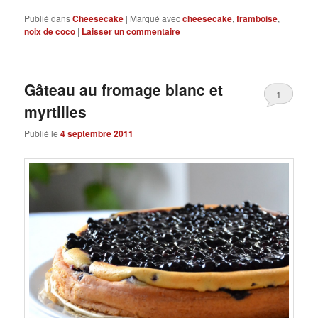
Publié dans
Cheesecake
|
Marqué avec
cheesecake
,
framboise
,
noix de coco
|
Laisser un commentaire
Gâteau au fromage blanc et
1
myrtilles
Publié le
4 septembre 2011