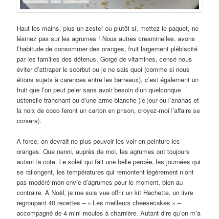
Haut les mains, plus un zeste! ou plutôt si, mettez le paquet, ne
lésinez pas sur les agrumes ! Nous autres creaminelles, avons
l’habitude de consommer des oranges, fruit largement plébiscité
par les familles des détenus. Gorgé de vitamines, censé nous
éviter d’attraper le scorbut ou je ne sais quoi (comme si nous
étions sujets à carences entre les barreaux), c’est également un
fruit que l’on peut peler sans avoir besoin d’un quelconque
ustensile tranchant ou d’une arme blanche (le jour ou l’ananas et
la noix de coco feront un carton en prison, croyez-moi l’affaire se
corsera).
A force, on devrait ne plus pouvoir les voir en peinture les
oranges. Que nenni, auprès de moi, les agrumes ont toujours
autant la cote. Le soleil qui fait une belle percée, les journées qui
se rallongent, les températures qui remontent légèrement n’ont
pas modéré mon envie d’agrumes pour le moment, bien au
contraire. A Noël, je me suis vue offrir un kit Hachette, un livre
regroupant 40 recettes – « Les meilleurs cheesecakes » –
accompagné de 4 mini moules à charnière. Autant dire qu’on m’a