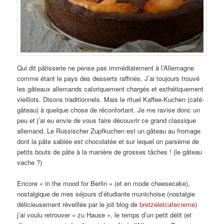
Qui dit pâtisserie ne pense pas immédiatement à l’Allemagne
comme étant le pays des desserts raffinés. J’ai toujours trouvé
les gâteaux allemands caloriquement chargés et esthétiquement
vieillots. Disons traditionnels. Mais le rituel Kaffee-Kuchen (café-
gâteau) à quelque chose de réconfortant. Je me ravise donc un
peu et j’ai eu envie de vous faire découvrir ce grand classique
allemand. Le Russischer Zupfkuchen est un gâteau au fromage
dont la pâte sablée est chocolatée et sur lequel on parsème de
petits bouts de pâte à la manière de grosses tâches ! (le gâteau
vache ?)
Encore « in the mood for Berlin » (et en mode cheesecake),
nostalgique de mes séjours d’étudiante munichoise (nostalgie
délicieusement réveillée par le joli blog de
bretzeletcafecreme
)
j’ai voulu retrouver « zu Hause », le temps d’un petit délit (et