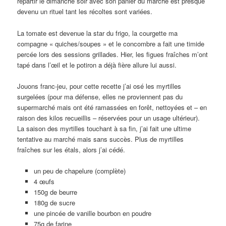
repartir le dimanche soir avec son panier du marché est presque
devenu un rituel tant les récoltes sont variées.
La tomate est devenue la star du frigo, la courgette ma
compagne « quiches/soupes » et le concombre a fait une timide
percée lors des sessions grillades. Hier, les figues fraîches m’ont
tapé dans l’œil et le potiron a déjà fière allure lui aussi.
Jouons franc-jeu, pour cette recette j’ai osé les myrtilles
surgelées (pour ma défense, elles ne proviennent pas du
supermarché mais ont été ramassées en forêt, nettoyées et – en
raison des kilos recueillis – réservées pour un usage ultérieur).
La saison des myrtilles touchant à sa fin, j’ai fait une ultime
tentative au marché mais sans succès. Plus de myrtilles
fraîches sur les étals, alors j’ai cédé.
un peu de chapelure (complète)
4 œufs
150g de beurre
180g de sucre
une pincée de vanille bourbon en poudre
75g de farine