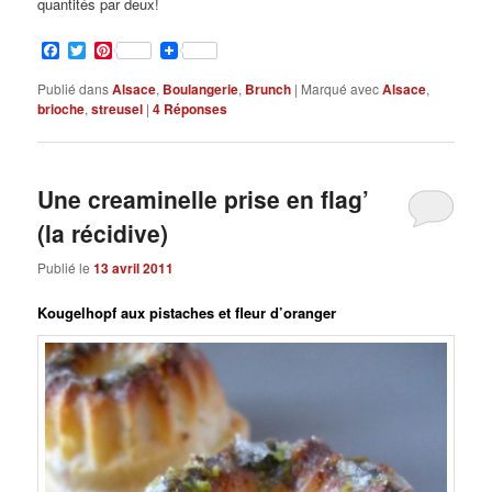
quantités par deux!
Facebook
Twitter
Pinterest
Publié dans
Alsace
,
Boulangerie
,
Brunch
|
Marqué avec
Alsace
,
brioche
,
streusel
|
4
Réponses
Une creaminelle prise en flag’
(la récidive)
Publié le
13 avril 2011
Kougelhopf aux pistaches et fleur d’oranger