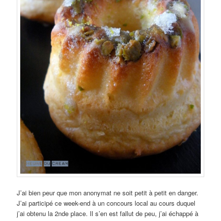
J’ai bien peur que mon anonymat ne soit petit à petit en danger.
J’ai participé ce week-end à un concours local au cours duquel
j’ai obtenu la 2nde place. Il s’en est fallut de peu, j’ai échappé à