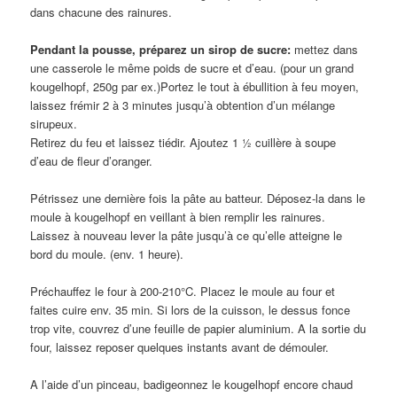
dans chacune des rainures.
Pendant la pousse, préparez un sirop de sucre:
mettez dans
une casserole le même poids de sucre et d’eau. (pour un grand
kougelhopf, 250g par ex.)Portez le tout à ébullition à feu moyen,
laissez frémir 2 à 3 minutes jusqu’à obtention d’un mélange
sirupeux.
Retirez du feu et laissez tiédir. Ajoutez 1 ½ cuillère à soupe
d’eau de fleur d’oranger.
Pétrissez une dernière fois la pâte au batteur. Déposez-la dans le
moule à kougelhopf en veillant à bien remplir les rainures.
Laissez à nouveau lever la pâte jusqu’à ce qu’elle atteigne le
bord du moule. (env. 1 heure).
Préchauffez le four à 200-210°C. Placez le moule au four et
faites cuire env. 35 min. Si lors de la cuisson, le dessus fonce
trop vite, couvrez d’une feuille de papier aluminium. A la sortie du
four, laissez reposer quelques instants avant de démouler.
A l’aide d’un pinceau, badigeonnez le kougelhopf encore chaud