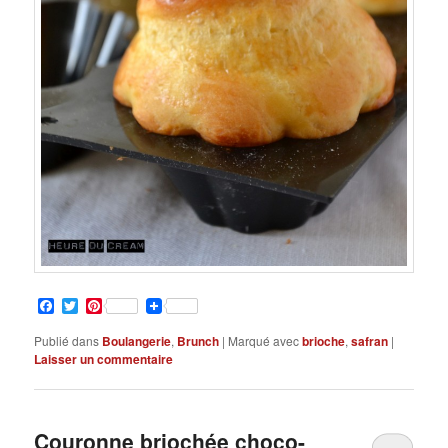
Facebook
Twitter
Pinterest
Publié dans
Boulangerie
,
Brunch
|
Marqué avec
brioche
,
safran
|
Laisser un commentaire
Couronne briochée choco-