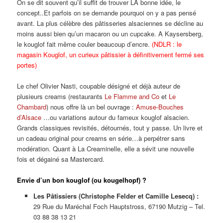
On se dit souvent qu’il suffit de trouver LA bonne idée, le
concept..Et parfois on se demande pourquoi on y a pas pensé
avant. La plus célèbre des pâtisseries alsaciennes se décline au
moins aussi bien qu’un macaron ou un cupcake. A Kaysersberg,
le kouglof fait même couler beaucoup d’encre.
(NDLR : le
magasin Kouglof, un curieux pâtissier à définitivement fermé ses
portes)
Le chef Olivier Nasti, coupable désigné et déjà auteur de
plusieurs creams (restaurants
Le
Flamme and
C
o
et
Le
Chambard
) nous offre là un bel ouvrage :
Amuse-Bouches
d’Alsace
…ou variations autour du fameux kouglof alsacien.
Grands classiques revisités, détournés, tout y passe. Un livre et
un cadeau original pour creams en série…à perpétrer sans
modération. Quant à La Creaminelle, elle a sévit une nouvelle
fois et dégainé sa Mastercard.
Envie d’un bon kouglof (ou kougelhopf) ?
Les Pâtissiers (Christophe Felder et Camille Lesecq) :
29 Rue du Maréchal Foch Hauptstross, 67190 Mutzig – Tel.
03 88 38 13 21