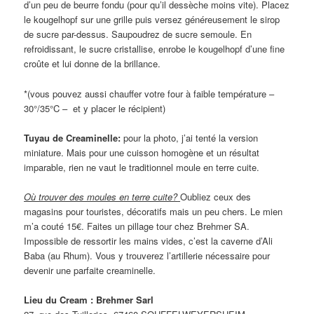
d’un peu de beurre fondu (pour qu’il dessèche moins vite). Placez
le kougelhopf sur une grille puis versez généreusement le sirop
de sucre par-dessus. Saupoudrez de sucre semoule. En
refroidissant, le sucre cristallise, enrobe le kougelhopf d’une fine
croûte et lui donne de la brillance.
*(vous pouvez aussi chauffer votre four à faible température –
30°/35°C – et y placer le récipient)
Tuyau de Creaminelle:
pour la photo, j’ai tenté la version
miniature. Mais pour une cuisson homogène et un résultat
imparable, rien ne vaut le traditionnel moule en terre cuite.
Où trouver des moules en terre cuite?
Oubliez ceux des
magasins pour touristes, décoratifs mais un peu chers. Le mien
m’a couté 15€. Faites un pillage tour chez Brehmer SA.
Impossible de ressortir les mains vides, c’est la caverne d’Ali
Baba (au Rhum). Vous y trouverez l’artillerie nécessaire pour
devenir une parfaite creaminelle.
Lieu du Cream : Brehmer Sarl