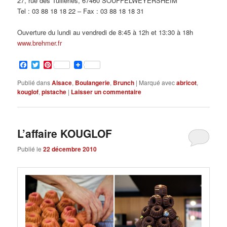
27, rue des Tuilleries, 67460 SOUFFELWEYERSHEIM
Tel : 03 88 18 18 22 – Fax : 03 88 18 18 31
Ouverture du lundi au vendredi de 8:45 à 12h et 13:30 à 18h
www.brehmer.fr
Facebook
Twitter
Pinterest
Publié dans
Alsace
,
Boulangerie
,
Brunch
|
Marqué avec
abricot
,
kouglof
,
pistache
|
Laisser un commentaire
L’affaire KOUGLOF
Publié le
22 décembre 2010