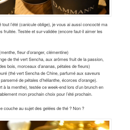
 tout l’été (canicule oblige), je vous ai aussi concocté ma
ès fruitée. Testée et sur-validée (encore faut-il aimer les
menthe, fleur d’oranger, clémentine)
nge de thé vert Sencha, aux arômes fruit de la passion,
 des bois, morceaux d’ananas, pétales de fleurs)
euré (thé vert Sencha de Chine, parfumé aux saveurs
t parsemé de pétales d’hélianthe, écorces d’orange).
rt à la menthe), testée ce week-end lors d’un brunch en
bablement mon prochain choix pour l’été prochain.
se couche au sujet des gelées de thé ? Non ?