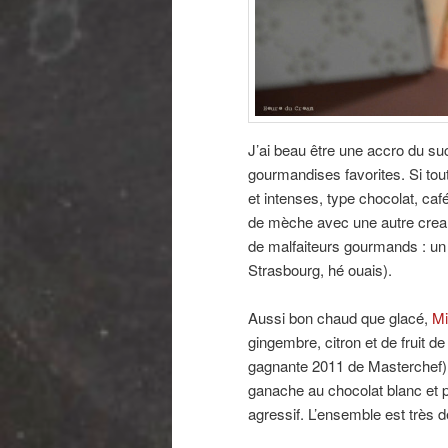
J’ai beau être une accro du s
gourmandises favorites. Si tou
et intenses, type chocolat, caf
de mèche avec une autre crea
de malfaiteurs gourmands : un 
Strasbourg, hé ouais).
Aussi bon chaud que glacé,
M
gingembre, citron et de fruit de 
gagnante 2011 de Masterchef) a
ganache au chocolat blanc et p
agressif. L’ensemble est très dél