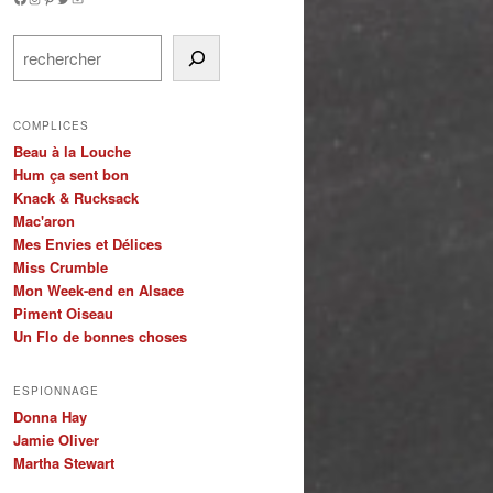
Rechercher
COMPLICES
Beau à la Louche
Hum ça sent bon
Knack & Rucksack
Mac'aron
Mes Envies et Délices
Miss Crumble
Mon Week-end en Alsace
Piment Oiseau
Un Flo de bonnes choses
ESPIONNAGE
Donna Hay
Jamie Oliver
Martha Stewart