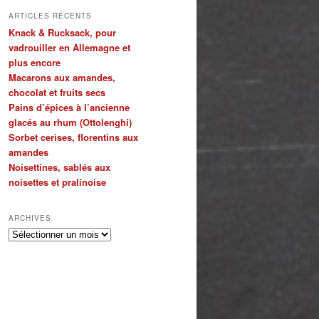
ARTICLES RÉCENTS
Knack & Rucksack, pour
vadrouiller en Allemagne et
plus encore
Macarons aux amandes,
chocolat et fruits secs
Pains d’épices à l’ancienne
glacés au rhum (Ottolenghi)
Sorbet cerises, florentins aux
amandes
Noisettines, sablés aux
noisettes et pralinoise
ARCHIVES
Archives