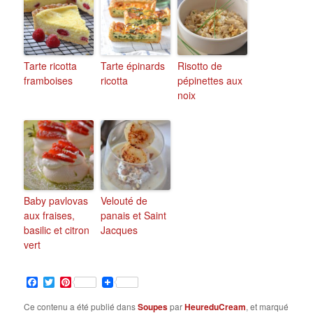
Tarte ricotta
Tarte épinards
Risotto de
framboises
ricotta
pépinettes aux
noix
Baby pavlovas
Velouté de
aux fraises,
panais et Saint
basilic et citron
Jacques
vert
Facebook
Twitter
Pinterest
Ce contenu a été publié dans
Soupes
par
HeureduCream
, et marqué