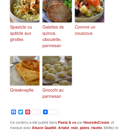
Spaetzle ou
Galettes de
Comme un
spätzle aux
quinoa,
couscous
girolles
ciboulette,
parmesan
Griesknepfle
Gnocchi au
parmesan
Facebook
Twitter
Pinterest
Ce contenu a été publié dans
Pasta & co
par
HeureduCream
, et
marqué avec
Alsace Qualité
,
Ariaké
,
noix
,
pâtes
,
risotto
. Mettez-le