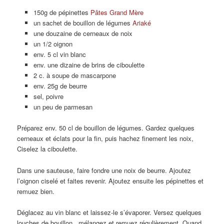
150g de pépinettes
Pâtes Grand Mère
un sachet de bouillon de légumes
Ariaké
une douzaine de cerneaux de noix
un 1/2 oignon
env. 5 cl vin blanc
env. une dizaine de brins de ciboulette
2 c. à soupe de mascarpone
env. 25g de beurre
sel, poivre
un peu de parmesan
Préparez env. 50 cl de bouillon de légumes. Gardez quelques
cerneaux et éclats pour la fin, puis hachez finement les noix,
Ciselez la ciboulette.
Dans une sauteuse, faire fondre une noix de beurre. Ajoutez
l’oignon ciselé et faites revenir. Ajoutez ensuite les pépinettes et
remuez bien.
Déglacez au vin blanc et laissez-le s’évaporer. Versez quelques
louches de bouillon, mélangez et remuez régulièrement. Quand