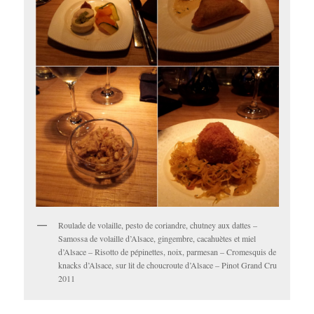
Roulade de volaille, pesto de coriandre, chutney aux dattes –
Samossa de volaille d’Alsace, gingembre, cacahuètes et miel
d’Alsace – Risotto de pépinettes, noix, parmesan – Cromesquis de
knacks d’Alsace, sur lit de choucroute d’Alsace – Pinot Grand Cru
2011