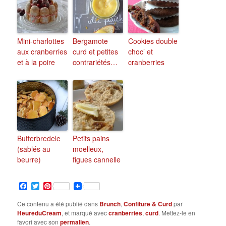
Mini-charlottes
Bergamote
Cookies double
aux cranberries
curd et petites
choc’ et
et à la poire
contrariétés…
cranberries
Butterbredele
Petits pains
(sablés au
moelleux,
beurre)
figues cannelle
Facebook
Twitter
Pinterest
Ce contenu a été publié dans
Brunch
,
Confiture & Curd
par
HeureduCream
, et marqué avec
cranberries
,
curd
. Mettez-le en
favori avec son
permalien
.