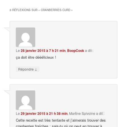
3 RÉFLEXIONS SUR «
CRANBERRIES CURD
»
Le
28 janvier 2015 à 7 h 21 min
,
BoopCook
a dit :
ça doit être dééélicieux !
↓
Répondre
Le
29 janvier 2015 à 21 h 38 min
,
Martine Spivoine
a dit :
Cette recette est très tentante et j’aimerais trouver des
cranberries fraîches ; sais-tu où on peut en trouver à