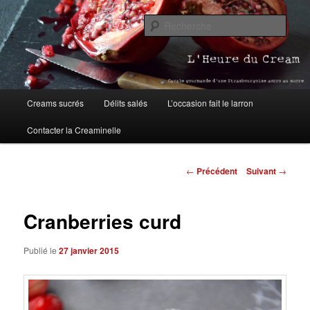
Aller
Blog pâtisserie et cuisine à Strasbourg
au
Rech
contenu
principal
L'Heure du Cream
Menu
Creams sucrés
Délits salés
L’occasion fait le larron
principal
Contacter la Creaminelle
Navigation
←
Précédent
Suivant
→
des
articles
Cranberries curd
Publié le
27 janvier 2015