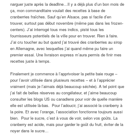
narguer juste après la deadline…Il y a déjà plus d’un bon mois de
ça, mon commanditaire voulait des recettes à base de
cranberries fraîches. Sauf qu’en Alsace, pas si facile d’en
trouver, surtout pas début novembre (même pas dans les frozen-
centers). J’ai interrogé tous mes indics, pisté tous les
fournisseurs potentiels de la ville pour en trouver. Rien à faire.
J’ai cru toucher au but quand j’ai trouvé des cranberries au sirop
en Allemagne, avec lesquelles j’ai quand même pu faire un
premier essai. Une livraison express m’aura permis de finir mes
recettes juste à temps.
Finalement je commence à l’apprivoiser la petite baie rouge –
pour l’avoir utilisée dans plusieurs recettes – et à l’apprécier
vraiment (mais je l’aimais déjà beaucoup séchée). A tel point que
j’ai fait de belles réserves au congélateur, et j’aime beaucoup
consulter les blogs US ou canadiens pour voir de quelle manière
elle est utilisée là-bas. Pour l’adoucir, j’ai associé la cranberry à
la poire. Et avec l’orange, l’association fonctionne toujours aussi
bien. Pour le sucre, c’est à vous de voir, selon vos goûts. La
cranberry est acide, mais pour garder le goût du fruit, éviter de la
noyer dans le sucre…