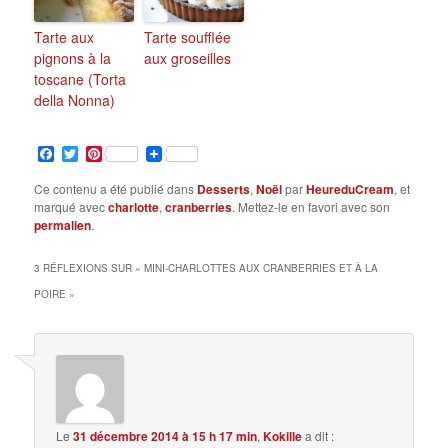
Tarte aux
Tarte soufflée
pignons à la
aux groseilles
toscane (Torta
della Nonna)
Facebook
Twitter
Pinterest
Ce contenu a été publié dans
Desserts
,
Noël
par
HeureduCream
, et
marqué avec
charlotte
,
cranberries
. Mettez-le en favori avec son
permalien
.
3 RÉFLEXIONS SUR «
MINI-CHARLOTTES AUX CRANBERRIES ET À LA
POIRE
»
Le
31 décembre 2014 à 15 h 17 min
,
Kokille
a dit :