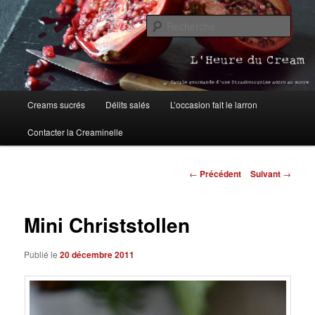
Aller
Blog pâtisserie et cuisine à Strasbourg
au
Rech
contenu
principal
L'Heure du Cream
Menu
Creams sucrés
Délits salés
L’occasion fait le larron
principal
Contacter la Creaminelle
Navigation
←
Précédent
Suivant
→
des
articles
Mini Christstollen
Publié le
20 décembre 2011