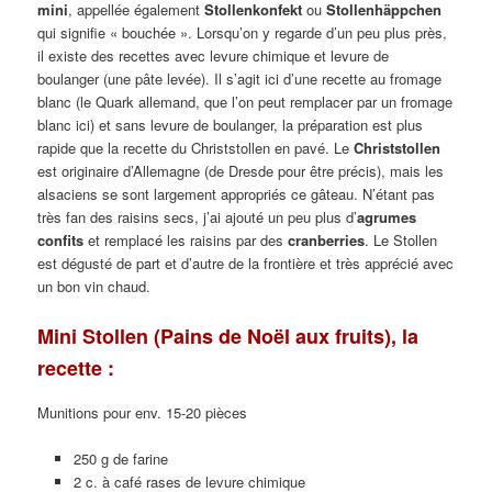
mini
, appellée également
Stollenkonfekt
ou
Stollenhäppchen
qui signifie « bouchée ». Lorsqu’on y regarde d’un peu plus près,
il existe des recettes avec levure chimique et levure de
boulanger (une pâte levée). Il s’agit ici d’une recette au fromage
blanc (le Quark allemand, que l’on peut remplacer par un fromage
blanc ici) et sans levure de boulanger, la préparation est plus
rapide que la recette du Christstollen en pavé. Le
Christstollen
est originaire d’Allemagne (de Dresde pour être précis), mais les
alsaciens se sont largement appropriés ce gâteau. N’étant pas
très fan des raisins secs, j’ai ajouté un peu plus d’
agrumes
confits
et remplacé les raisins par des
cranberries
. Le Stollen
est dégusté de part et d’autre de la frontière et très apprécié avec
un bon vin chaud.
Mini Stollen (Pains de Noël aux fruits), la
recette :
Munitions pour env. 15-20 pièces
250 g de farine
2 c. à café rases de levure chimique