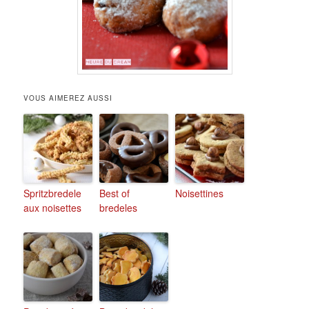
VOUS AIMEREZ AUSSI
Spritzbredele
Best of
Noisettines
aux noisettes
bredeles