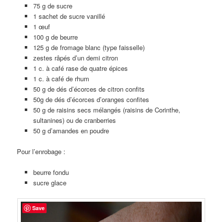
75 g de sucre
1 sachet de sucre vanillé
1 œuf
100 g de beurre
125 g de fromage blanc (type faisselle)
zestes râpés d’un demi citron
1 c. à café rase de quatre épices
1 c. à café de rhum
50 g de dés d’écorces de citron confits
50g de dés d’écorces d’oranges confites
50 g de raisins secs mélangés (raisins de Corinthe,
sultanines) ou de cranberries
50 g d’amandes en poudre
Pour l’enrobage :
beurre fondu
sucre glace
Save