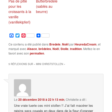
Pas de pitié
Butterbredele
pour les
(sablés au
croissants à la
beurre)
vanille
(vanillekipferl)
Facebook
Twitter
Pinterest
Ce contenu a été publié dans
Bredele
,
Noël
par
HeureduCream
, et
marqué avec
Alsace
,
brédeles
,
Noël
,
Stolle
,
tradition
. Mettez-le en
favori avec son
permalien
.
5 RÉFLEXIONS SUR «
MINI CHRISTSTOLLEN
»
Le
20 décembre 2018 à 22 h 13 min
,
Christelle
a dit :
Une vraie tuerie ces mini stollen !! J’ai fait macérer les
raisins secs coupés en deux dans de la fleur d’oranger