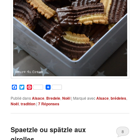
Facebook
Twitter
Pinterest
Publié dans
Alsace
,
Bredele
,
Noël
|
Marqué avec
Alsace
,
brédeles
,
Noël
,
tradition
|
7
Réponses
Spaetzle ou spätzle aux
8
girolles