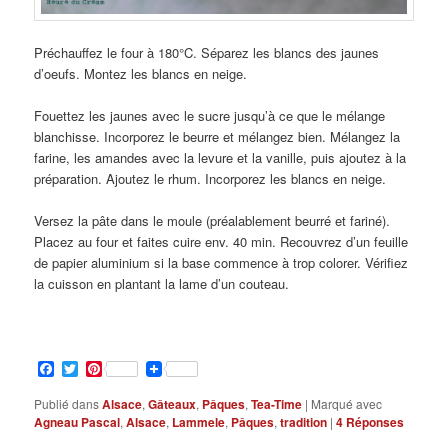
Préchauffez le four à 180°C. Séparez les blancs des jaunes
d’oeufs. Montez les blancs en neige.
Fouettez les jaunes avec le sucre jusqu’à ce que le mélange
blanchisse. Incorporez le beurre et mélangez bien. Mélangez la
farine, les amandes avec la levure et la vanille, puis ajoutez à la
préparation. Ajoutez le rhum. Incorporez les blancs en neige.
Versez la pâte dans le moule (préalablement beurré et fariné).
Placez au four et faites cuire env. 40 min. Recouvrez d’un feuille
de papier aluminium si la base commence à trop colorer. Vérifiez
la cuisson en plantant la lame d’un couteau.
Facebook
Twitter
Pinterest
Publié dans
Alsace
,
Gâteaux
,
Pâques
,
Tea-Time
|
Marqué avec
Agneau Pascal
,
Alsace
,
Lammele
,
Pâques
,
tradition
|
4
Réponses