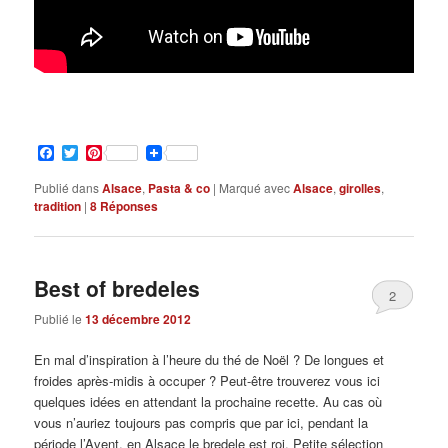
Facebook
Twitter
Pinterest
Publié dans
Alsace
,
Pasta & co
|
Marqué avec
Alsace
,
girolles
,
tradition
|
8
Réponses
Best of bredeles
2
Publié le
13 décembre 2012
En mal d’inspiration à l’heure du thé de Noël ? De longues et
froides après-midis à occuper ? Peut-être trouverez vous ici
quelques idées en attendant la prochaine recette. Au cas où
vous n’auriez toujours pas compris que par ici, pendant la
période l’Avent, en Alsace le bredele est roi. Petite sélection