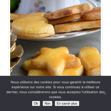
Nous utilisons des cookies pour vous garantir la meilleure
expérience sur notre site. Si vous continuez à utiliser ce
dernier, nous considérerons que vous acceptez l'utilisation des
cookies.
Biscuits chocolat fourrés à la gelée de vin chaud
Ok
Non
En savoir plus