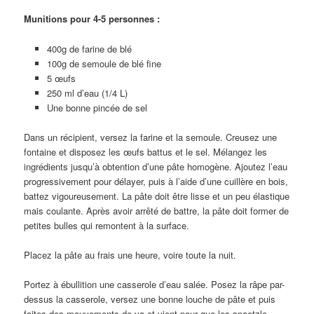
Munitions pour 4-5 personnes :
400g de farine de blé
100g de semoule de blé fine
5 œufs
250 ml d’eau (1/4 L)
Une bonne pincée de sel
Dans un récipient, versez la farine et la semoule. Creusez une
fontaine et disposez les œufs battus et le sel. Mélangez les
ingrédients jusqu’à obtention d’une pâte homogène. Ajoutez l’eau
progressivement pour délayer, puis à l’aide d’une cuillère en bois,
battez vigoureusement. La pâte doit être lisse et un peu élastique
mais coulante. Après avoir arrêté de battre, la pâte doit former de
petites bulles qui remontent à la surface.
Placez la pâte au frais une heure, voire toute la nuit.
Portez à ébullition une casserole d’eau salée. Posez la râpe par-
dessus la casserole, versez une bonne louche de pâte et puis
faites des mouvements de va et vient pour que les spaetzle