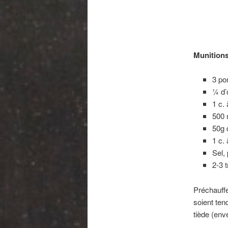
Munitions
3 po
¼ d’
1 c.
500 
50g 
1 c.
Sel,
2-3 
Préchauffe
soient ten
tiède (env