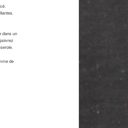
ncé.
llantes.
re dans un
 poivrez
serole.
omme de