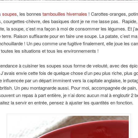
es
soupes
, les bonnes
tambouilles hivernales
! Carottes-oranges, poti
, courgettes-chèvre, des basiques dont je ne me lasse pas. Rapide,
te, la soupe, c’est ma façon à moi de consommer les légumes. Et j’a
erre. Raison suffisante pour en faire une soupe. La patate, c’est m
nchouillarde ! Un peu comme une fugitive finalement, elle joue les ca
 toutes les situations et tous les environnements !
t tendance à cuisiner les soupes sous forme de velouté, avec des épi
J’avais envie cette fois de quelque chose d’un peu plus riche, plus
 influencée par un départ imminent vers la capitale anglaise, le pota
 british. Un peu montagnarde aussi. Pour moi, accompagnée de pain,
souvent un repas à part entière, je n’ai donc aucun mal à engloutir 2 bo
itez la servir en entrée, pensez à ajuster les quantités en fonction.