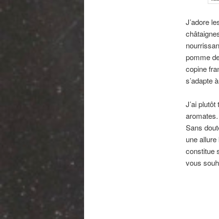
J’adore l
châtaignes
nourrissan
pomme de t
copine fra
s’adapte à
J’ai plutô
aromates. 
Sans doute
une allure
constitue 
vous souha