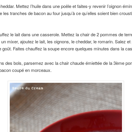
heddar. Mettez l’huile dans une poêle et faites-y revenir l’oignon émi
re les tranches de bacon au four jusqu’à ce qu’elles soient bien crousti
uffez le lait dans une casserole. Mettez la chair de 2 pommes de ter
un mixer, ajoutez le lait, les oignons, le cheddar, le romarin. Salez et
e goût. Faites chauffez la soupe encore quelques minutes dans la cas
ns des bols, parsemez avec la chair chaude émiettée de la 3ème p
e bacon coupé en morceaux.