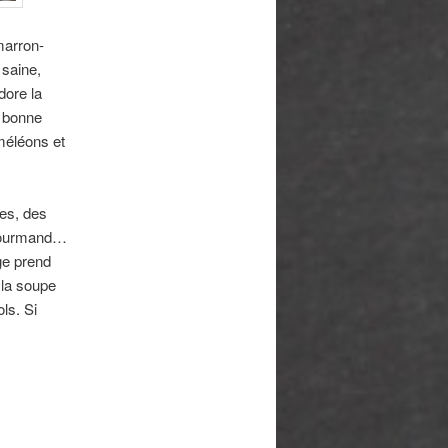
marron-
 saine,
dore la
a bonne
méléons et
ces, des
 gourmand…
ge prend
 la soupe
ls. Si