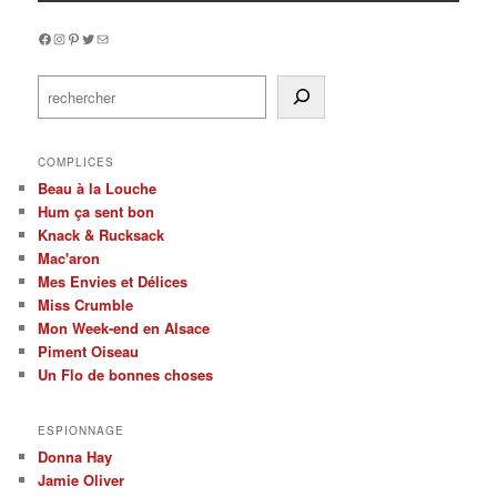
Facebook
Instagram
Pinterest
Twitter
Mail
Rechercher
COMPLICES
Beau à la Louche
Hum ça sent bon
Knack & Rucksack
Mac'aron
Mes Envies et Délices
Miss Crumble
Mon Week-end en Alsace
Piment Oiseau
Un Flo de bonnes choses
ESPIONNAGE
Donna Hay
Jamie Oliver