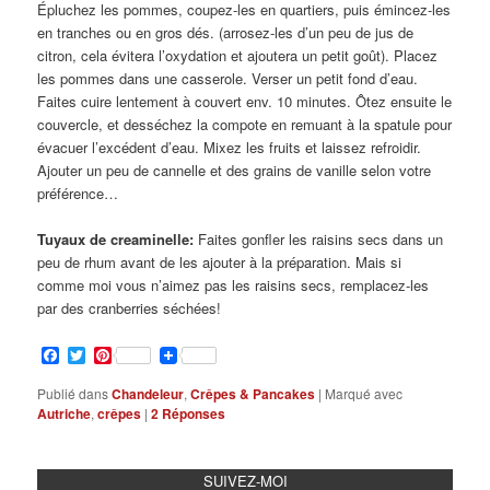
Épluchez les pommes, coupez-les en quartiers, puis émincez-les
en tranches ou en gros dés. (arrosez-les d’un peu de jus de
citron, cela évitera l’oxydation et ajoutera un petit goût). Placez
les pommes dans une casserole. Verser un petit fond d’eau.
Faites cuire lentement à couvert env. 10 minutes. Ôtez ensuite le
couvercle, et desséchez la compote en remuant à la spatule pour
évacuer l’excédent d’eau. Mixez les fruits et laissez refroidir.
Ajouter un peu de cannelle et des grains de vanille selon votre
préférence…
Tuyaux de creaminelle:
Faites gonfler les raisins secs dans un
peu de rhum avant de les ajouter à la préparation. Mais si
comme moi vous n’aimez pas les raisins secs, remplacez-les
par des cranberries séchées!
Facebook
Twitter
Pinterest
Publié dans
Chandeleur
,
Crêpes & Pancakes
|
Marqué avec
Autriche
,
crêpes
|
2
Réponses
SUIVEZ-MOI