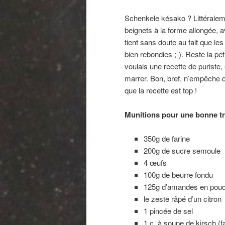
Schenkele késako ? Littéraleme
beignets à la forme allongée, a
tient sans doute au fait que le
bien rebondies ;-). Reste la pe
voulais une recette de puriste,
marrer. Bon, bref, n’empêche que
que la recette est top !
Munitions pour une bonne tr
350g de farine
200g de sucre semoule
4 œufs
100g de beurre fondu
125g d’amandes en poud
le zeste râpé d’un citron
1 pincée de sel
1 c. à soupe de kirsch (fa