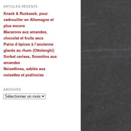
ARTICLES RÉCENTS
Knack & Rucksack, pour
vadrouiller en Allemagne et
plus encore
Macarons aux amandes,
chocolat et fruits secs
Pains d’épices à l’ancienne
glacés au rhum (Ottolenghi)
Sorbet cerises, florentins aux
amandes
Noisettines, sablés aux
noisettes et pralinoise
ARCHIVES
Archives