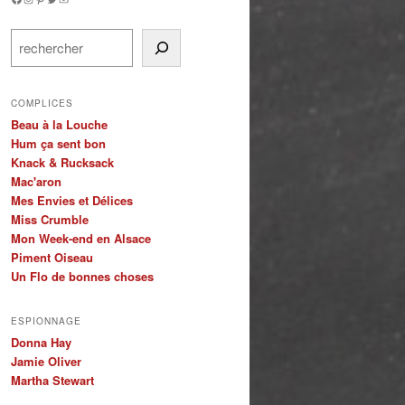
Rechercher
COMPLICES
Beau à la Louche
Hum ça sent bon
Knack & Rucksack
Mac'aron
Mes Envies et Délices
Miss Crumble
Mon Week-end en Alsace
Piment Oiseau
Un Flo de bonnes choses
ESPIONNAGE
Donna Hay
Jamie Oliver
Martha Stewart