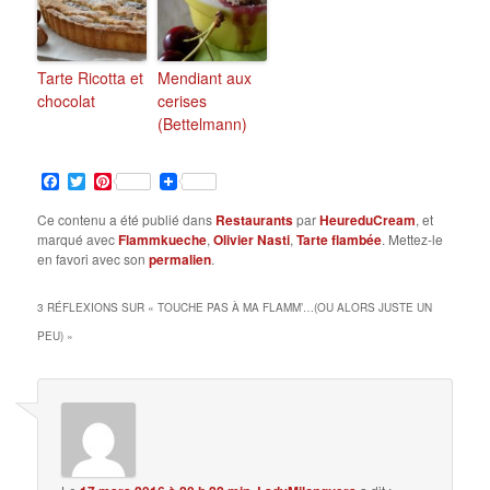
Tarte Ricotta et
Mendiant aux
chocolat
cerises
(Bettelmann)
Facebook
Twitter
Pinterest
Ce contenu a été publié dans
Restaurants
par
HeureduCream
, et
marqué avec
Flammkueche
,
Olivier Nasti
,
Tarte flambée
. Mettez-le
en favori avec son
permalien
.
3 RÉFLEXIONS SUR «
TOUCHE PAS À MA FLAMM’…(OU ALORS JUSTE UN
PEU)
»