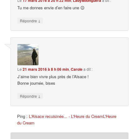
Le
17 mars 2016 à 20 h 22 min
,
LadyMilonguera
a dit :
Tu me donnes envie d’en faire une 😉
↓
Répondre
Le
21 mars 2016 à 8 h 06 min
,
Carole
a dit :
J’aime bien vivre plus près de l’Alsace !
Bonne journée, bises
↓
Répondre
Ping :
L'Alsace recuisinée... - L'Heure du CreamL'Heure
du Cream