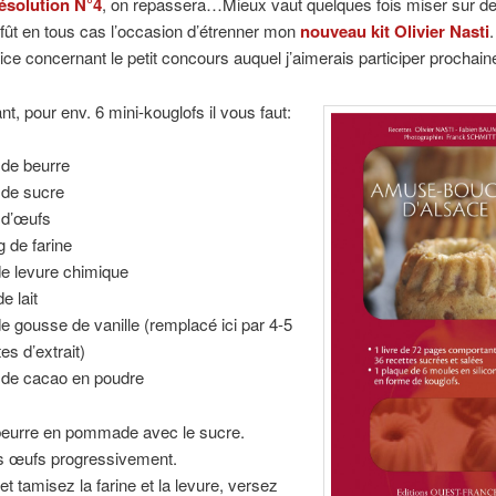
ésolution N°4
, on repassera…Mieux vaut quelques fois miser sur de
fût en tous cas l’occasion d’étrenner mon
nouveau kit Olivier Nasti
.
dice concernant le petit concours auquel j’aimerais participer prochai
nt, pour env. 6 mini-kouglofs il vous faut:
 de beurre
 de sucre
 d’œufs
g de farine
de levure chimique
de lait
de gousse de vanille (remplacé ici par 4-5
es d’extrait)
 de cacao en poudre
 beurre en pommade avec le sucre.
es œufs progressivement.
t tamisez la farine et la levure, versez