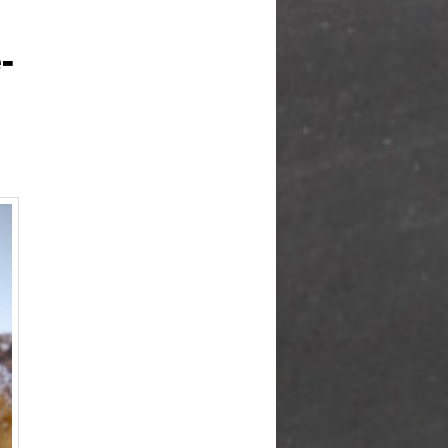
articles
-