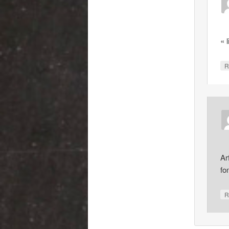
« 
R
Ar
fo
R