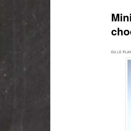
Min
cho
OU LE PLA