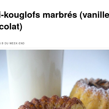
i-kouglofs marbrés (vanille
colat)
N B DU WEEK-END