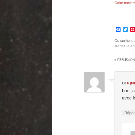
Cake marbr
Faceb
Twi
Ce contenu 
Mettez-le en
5 RÉFLEXION
Le
6 ju
bon j’
avec l
Répo