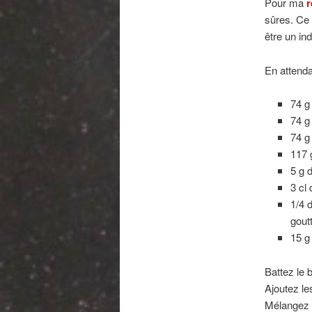
Pour ma
r
sûres. Ce 
être un in
En attenda
74 g
74 g
74 g
117 
5 g 
3 cl 
1/4 
goutt
15 g
Battez le
Ajoutez l
Mélangez e