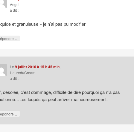
Angel
a dit :
liquide et granuleuse » je n’ai pas pu modifier
↓
épondre
Le
9 juillet 2016 à 15 h 45 min
,
HeureduCream
a dit :
f, désolée, c’est dommage, difficile de dire pourquoi ça n’a pas
nctionné…Les loupés ça peut arriver malheureusement.
↓
épondre