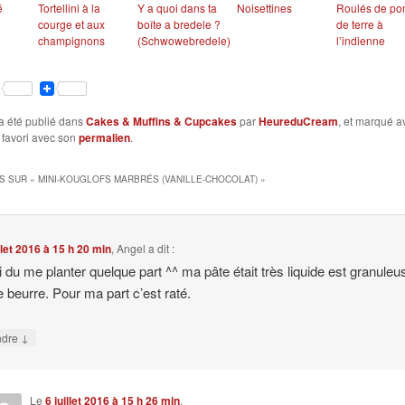
é
Tortellini à la
Y a quoi dans ta
Noisettines
Roulés de p
courge et aux
boîte a bredele ?
de terre à
champignons
(Schwowebredele)
l’indienne
ook
tter
Pinterest
a été publié dans
Cakes & Muffins & Cupcakes
par
HeureduCream
, et marqué 
 favori avec son
permalien
.
S SUR «
MINI-KOUGLOFS MARBRÉS (VANILLE-CHOCOLAT)
»
illet 2016 à 15 h 20 min
,
Angel
a dit :
ai du me planter quelque part ^^ ma pâte était très liquide est granuleu
e beurre. Pour ma part c’est raté.
↓
ndre
Le
6 juillet 2016 à 15 h 26 min
,