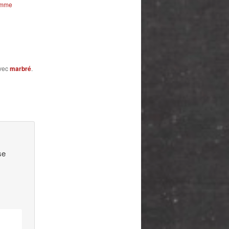
omme
avec
marbré
.
se