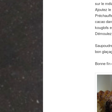
sur le mél
Ajoutez le 
Préchauffe
cacao dans
kouglofs e
Démoulez e
Saupoudre
bon glaçag
Bonne fin