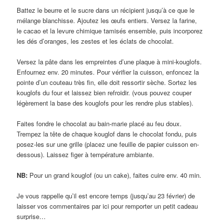
Battez le beurre et le sucre dans un récipient jusqu’à ce que le
mélange blanchisse. Ajoutez les œufs entiers. Versez la farine,
le cacao et la levure chimique tamisés ensemble, puis incorporez
les dés d’oranges, les zestes et les éclats de chocolat.
Versez la pâte dans les empreintes d’une plaque à mini-kouglofs.
Enfournez env. 20 minutes. Pour vérifier la cuisson, enfoncez la
pointe d’un couteau très fin, elle doit ressortir sèche. Sortez les
kouglofs du four et laissez bien refroidir. (vous pouvez couper
légèrement la base des kouglofs pour les rendre plus stables).
Faites fondre le chocolat au bain-marie placé au feu doux.
Trempez la tête de chaque kouglof dans le chocolat fondu, puis
posez-les sur une grille (placez une feuille de papier cuisson en-
dessous). Laissez figer à température ambiante.
NB:
Pour un grand kouglof (ou un cake), faites cuire env. 40 min.
Je vous rappelle qu’il est encore temps (jusqu’au 23 février) de
laisser vos commentaires par ici pour remporter un petit cadeau
surprise…