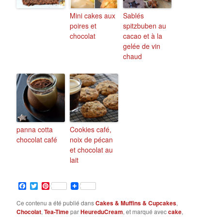
Mini cakes aux
Sablés
poires et
spitzbuben au
chocolat
cacao et à la
gelée de vin
chaud
panna cotta
Cookies café,
chocolat café
noix de pécan
et chocolat au
lait
Facebook
Twitter
Pinterest
Ce contenu a été publié dans
Cakes & Muffins & Cupcakes
,
Chocolat
,
Tea-Time
par
HeureduCream
, et marqué avec
cake
,