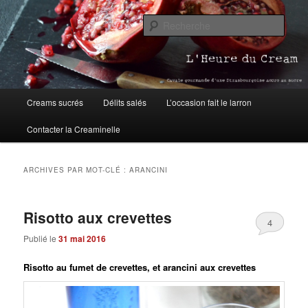
Aller
Aller
Blog pâtisserie et cuisine à Strasbourg
au
au
Rech
contenu
contenu
principal
secondaire
L'Heure du Cream
Menu
Creams sucrés
Délits salés
L’occasion fait le larron
principal
Contacter la Creaminelle
ARCHIVES PAR MOT-CLÉ :
ARANCINI
Risotto aux crevettes
4
Publié le
31 mai 2016
Risotto au fumet de crevettes, et arancini aux crevettes