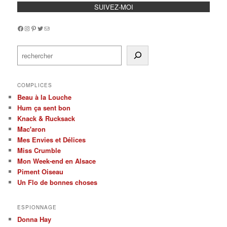
SUIVEZ-MOI
Facebook
Instagram
Pinterest
Twitter
Mail
Rechercher
COMPLICES
Beau à la Louche
Hum ça sent bon
Knack & Rucksack
Mac'aron
Mes Envies et Délices
Miss Crumble
Mon Week-end en Alsace
Piment Oiseau
Un Flo de bonnes choses
ESPIONNAGE
Donna Hay