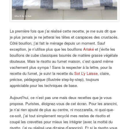
La première fois que j’ai réalisé cette recette, je me suis dit que
je plus jamais je ne jetterai les têtes et carapaces des crustacés.
Côté bouillon, j’ai fait le ménage depuis un moment. Sauf
exception, je n’utilise plus que les bouillons
Ariaké
et j’évite les
bouillons de cube classiques bourrés de matière grasse végétale
douteuse. Mais le risotto au fumet maison, c’est quand même
vachement plus sympa ! Sans la respecter à la lettre, pour la
recette du fumet, je suivi la recette du
Sot L’y Laisse
, claire,
précise, pédagogique (illustrée step-by-step), toujours
appréciable pour les techniques de base.
Aujourd’hui, ce n’est pas une mais deux recettes que je vous
propose. Puristes, éloignez-vous de cet écran. Pour les arancini,
je n’ai rien ajouté de plus au centre, ni mozzarella, ni quoi-que-
ce-soit, j’ai tout simplement recyclé mes restes de risotto et
coupé les crevettes pour mieux les intégrer (avec la moitié du
risotto, j’ai pu réalisé une dizaine d’arancini). Et si le risotto vous