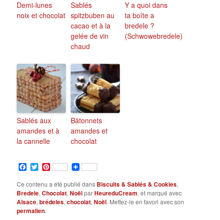
Demi-lunes
Sablés
Y a quoi dans
noix et chocolat
spitzbuben au
ta boîte a
cacao et à la
bredele ?
gelée de vin
(Schwowebredele)
chaud
Sablés aux
Bâtonnets
amandes et à
amandes et
la cannelle
chocolat
Facebook
Twitter
Pinterest
Ce contenu a été publié dans
Biscuits & Sablés & Cookies
,
Bredele
,
Chocolat
,
Noël
par
HeureduCream
, et marqué avec
Alsace
,
brédeles
,
chocolat
,
Noël
. Mettez-le en favori avec son
permalien
.