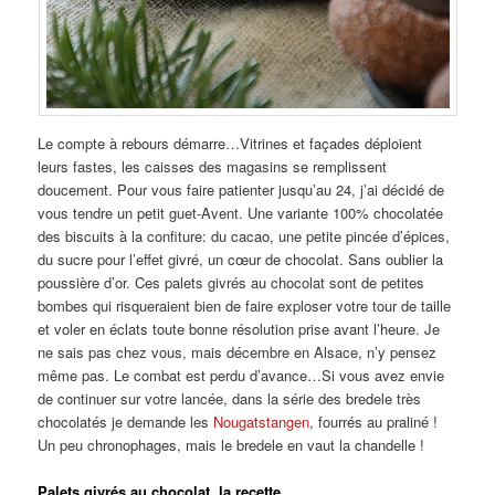
Le compte à rebours démarre…Vitrines et façades déploient
leurs fastes, les caisses des magasins se remplissent
doucement. Pour vous faire patienter jusqu’au 24, j’ai décidé de
vous tendre un petit guet-Avent. Une variante 100% chocolatée
des biscuits à la confiture: du cacao, une petite pincée d’épices,
du sucre pour l’effet givré, un cœur de chocolat. Sans oublier la
poussière d’or. Ces palets givrés au chocolat sont de petites
bombes qui risqueraient bien de faire exploser votre tour de taille
et voler en éclats toute bonne résolution prise avant l’heure. Je
ne sais pas chez vous, mais décembre en Alsace, n’y pensez
même pas. Le combat est perdu d’avance…Si vous avez envie
de continuer sur votre lancée, dans la série des bredele très
chocolatés je demande les
Nougatstangen
, fourrés au praliné !
Un peu chronophages, mais le bredele en vaut la chandelle !
Palets givrés au chocolat, la recette
…