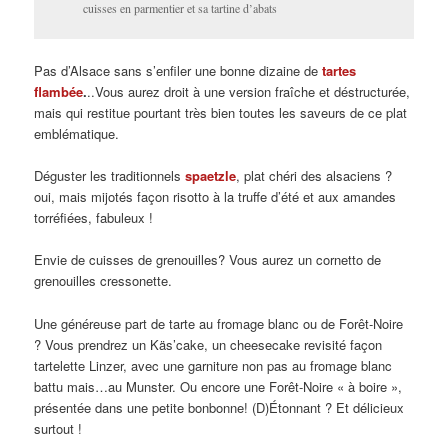
cuisses en parmentier et sa tartine d’abats
Pas d’Alsace sans s’enfiler une bonne dizaine de
tartes
flambée
.
..Vous aurez droit à une version fraîche et déstructurée,
mais qui restitue pourtant très bien toutes les saveurs de ce plat
emblématique.
Déguster les traditionnels
spaetzle
, plat chéri des alsaciens ?
oui, mais mijotés façon risotto à la truffe d’été et aux amandes
torréfiées, fabuleux !
Envie de cuisses de grenouilles? Vous aurez un cornetto de
grenouilles cressonette.
Une généreuse part de tarte au fromage blanc ou de Forêt-Noire
? Vous prendrez un Käs’cake, un cheesecake revisité façon
tartelette Linzer, avec une garniture non pas au fromage blanc
battu mais…au Munster. Ou encore une Forêt-Noire « à boire »,
présentée dans une petite bonbonne! (D)Étonnant ? Et délicieux
surtout !