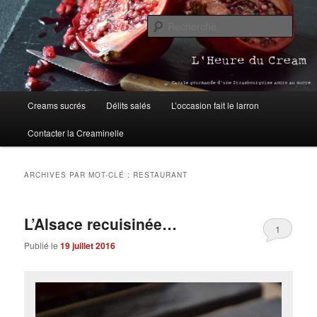
Aller
Aller
Blog pâtisserie et cuisine à Strasbourg
au
au
Rech
contenu
contenu
principal
secondaire
L'Heure du Cream
Menu
Creams sucrés
Délits salés
L’occasion fait le larron
principal
Contacter la Creaminelle
ARCHIVES PAR MOT-CLÉ :
RESTAURANT
L’Alsace recuisinée…
1
Publié le
19 juillet 2016