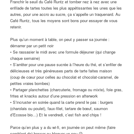
Franchir le seuil du Café Runtz et tomber nez à nez avec une
enfilade de tartes toutes les plus appétissantes les unes que les
autres, pour une accro au sucre, ça s’appelle un traquenard. Au
Café Runtz, tous les moyens sont bons pour essayer de vous
retenir.
Plus qu’un moment à table, on peut y passer sa journée :
démarrer par un petit noir
• Se rassasier le midi avec une formule déjeuner (qui change
chaque semaine)
• S’arrêter pour une pause sucrée à l’heure du thé, et s’enfiler de
délicieuses et très généreuses parts de tarte faites maison
(coup de cœur pour celles au chocolat et chocolat-caramel, de
petites vraies bombes)
• Partager planchettes (charcuterie, fromage ou mixte), foie gras,
frites et knacks autour d’une pression en afterwork
• S’incruster en soirée quand la carte prend le pas : burgers
(charolais ou poulet), faux-filet, tartare de bœuf, saumon
d’Ecosse bio…) Et le vendredi, c’est fish and chips !
Parce qu’en plus y a du wi-fi, en journée on peut même (faire
semblant de) bosser ou bloguer un peu 😉